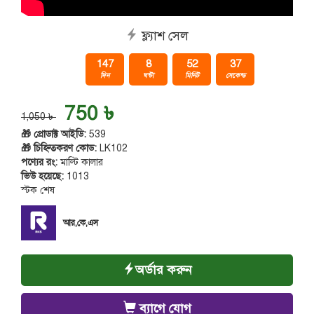
ফ্ল্যাশ সেল
147
8
52
37
দিন
ঘন্টা
মিনিট
সেকেন্ড
750 ৳
1,050 ৳
🎁 প্রোডাক্ট আইডি:
539
🎁 চিহ্নিতকরণ কোড:
LK102
পণ্যের রং:
মাল্টি কালার
ভিউ হয়েছে:
1013
স্টক শেষ
আর,কে,এস
অর্ডার করুন
ব্যাগে যোগ