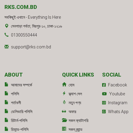
RKS.COM.BD
সবকিছুই এখানে - Everything Is Here
সেনপাড়া পর্বতা, মিরপুর-১০, ঢাকা-১২১৬
01300550444
support@rks.com.bd
ABOUT
QUICK LINKS
SOCIAL
আমাদের সম্পর্কে
হোম
Facebook
পলিসি
ফ্ল্যাশ সেল
Youtube
শর্তাবলী
নতুন পণ্য
Instagram
ডেলিভারি পলিসি
অফার
Whats App
রিটার্ন-পলিসি
সকল ক্যাটাগরি
রিফান্ড-পলিসি
সকল ব্র্যান্ড