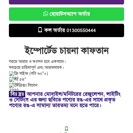
হোয়াটসঅ্যাপ অর্ডার
কল অর্ডার
01300550444
ইম্পোর্টেড চায়না কাফতান
গরমে আরাম ও ফ্যাশন হবে একসাথে।
সবচেয়ে চাহিদাপূর্ণ এবং আরামদায়ক।
ফ্রি সাইজ (বডি ৬০"+)
লং ৫৪"
ফেব্রিক্সঃ লিলেন
বিঃ দ্রঃ
আপনার মোবাইল/মনিটরের রেজুলেশন, লাইটিং
ও সেটিংস এর জন্য ছবিতে পণ্যের রঙ-এর সাথে প্রকৃত
পণ্যের রঙ-এ সামান্য তারতম্য মনে হতে পারে।