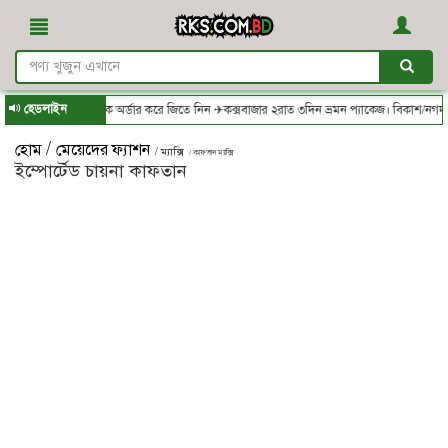
হেডলাইন
S.com.bd - থেকে অর্ডার করে জিতে নিন ✈কক্সবাজার ২রাত ৩দিন ভ্রমন প্যাকেজ। বিকাশ/নগদ/রকেট
/
হোম
মেয়েদের ফ্যাশন
/ ম্যাক্সি
/ কাফতান ম্যাক্সি
ইম্পোর্টেড চায়না কাফতান