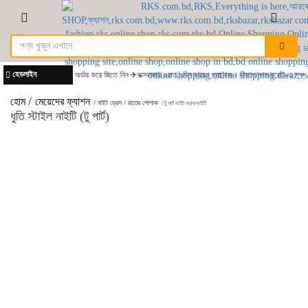
হেডলাইন
RKS.com.bd - থেকে অর্ডার করে জিতে নিন ✈কক্সবাজার ২রাত ৩দিন ভ্রমন প্যাকেজ। বিকাশ/নগদ/রকেট-এ সম্পূর্ণ
/
হোম
মেয়েদের ফ্যাশন
/ নাইট ড্রেস / রাতের পোশাক
/ টু পার্ট নাইট ড্রেস/নাইটি
ধুতি স্টাইল নাইটি (টু পার্ট)