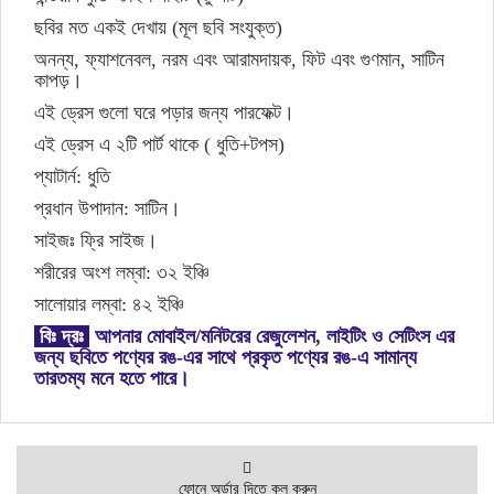
ছবির মত একই দেখায় (মূল ছবি সংযুক্ত)
অনন্য, ফ্যাশনেবল, নরম এবং আরামদায়ক, ফিট এবং গুণমান, সাটিন
কাপড়।
এই ড্রেস গুলো ঘরে পড়ার জন্য পারফেক্ট।
এই ড্রেস এ ২টি পার্ট থাকে ( ধুতি+টপস)
প্যাটার্ন: ধুতি
প্রধান উপাদান: সাটিন।
সাইজঃ ফ্রি সাইজ।
শরীরের অংশ লম্বা: ৩২ ইঞ্চি
সালোয়ার লম্বা: ৪২ ইঞ্চি
বিঃ দ্রঃ
আপনার মোবাইল/মনিটরের রেজুলেশন, লাইটিং ও সেটিংস এর
জন্য ছবিতে পণ্যের রঙ-এর সাথে প্রকৃত পণ্যের রঙ-এ সামান্য
তারতম্য মনে হতে পারে।
ফোনে অর্ডার দিতে কল করুন