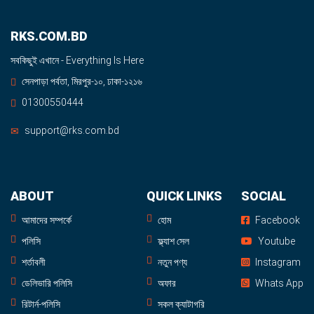
RKS.COM.BD
সবকিছুই এখানে - Everything Is Here
সেনপাড়া পর্বতা, মিরপুর-১০, ঢাকা-১২১৬
01300550444
support@rks.com.bd
ABOUT
QUICK LINKS
SOCIAL
আমাদের সম্পর্কে
হোম
Facebook
পলিসি
ফ্ল্যাশ সেল
Youtube
শর্তাবলী
নতুন পণ্য
Instagram
ডেলিভারি পলিসি
অফার
Whats App
রিটার্ন-পলিসি
সকল ক্যাটাগরি