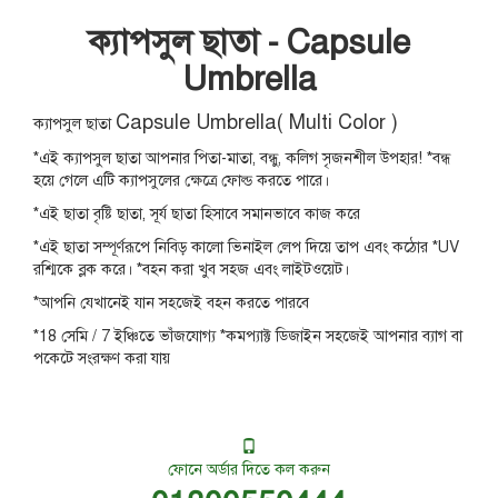
ক্যাপসুল ছাতা - Capsule
Umbrella
Capsule Umbrella( Multi Color )
ক্যাপসুল ছাতা
*এই ক্যাপসুল ছাতা আপনার পিতা-মাতা, বন্ধু, কলিগ সৃজনশীল উপহার! *বন্ধ
হয়ে গেলে এটি ক্যাপসুলের ক্ষেত্রে ফোল্ড করতে পারে।
*এই ছাতা বৃষ্টি ছাতা, সূর্য ছাতা হিসাবে সমানভাবে কাজ করে
*এই ছাতা সম্পূর্ণরূপে নিবিড় কালো ভিনাইল লেপ দিয়ে তাপ এবং কঠোর *UV
রশ্মিকে ব্লক করে। *বহন করা খুব সহজ এবং লাইটওয়েট।
*আপনি যেখানেই যান সহজেই বহন করতে পারবে
*18 সেমি / 7 ইঞ্চিতে ভাঁজযোগ্য *কমপ্যাক্ট ডিজাইন সহজেই আপনার ব্যাগ বা
পকেটে সংরক্ষণ করা যায়
ফোনে অর্ডার দিতে কল করুন