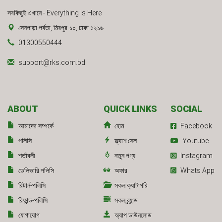
সবকিছুই এখানে - Everything Is Here
সেনপাড়া পর্বতা, মিরপুর-১০, ঢাকা-১২১৬
01300550444
support@rks.com.bd
ABOUT
QUICK LINKS
SOCIAL
আমাদের সম্পর্কে
হোম
Facebook
পলিসি
ফ্ল্যাশ সেল
Youtube
শর্তাবলী
নতুন পণ্য
Instagram
ডেলিভারি পলিসি
অফার
Whats App
রিটার্ন-পলিসি
সকল ক্যাটাগরি
রিফান্ড-পলিসি
সকল ব্র্যান্ড
যোগাযোগ
অ্যাপ ডাউনলোড