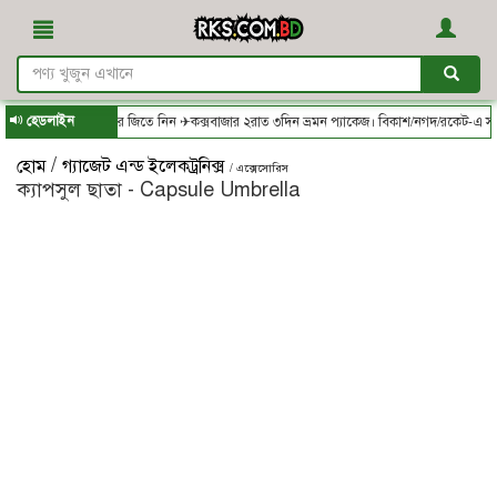
হেডলাইন
থেকে অর্ডার করে জিতে নিন ✈কক্সবাজার ২রাত ৩দিন ভ্রমন প্যাকেজ। বিকাশ/নগদ/রকেট-এ সম্পূর্
/
হোম
গ্যাজেট এন্ড ইলেকট্রনিক্স
/ এক্সেসোরিস
ক্যাপসুল ছাতা - Capsule Umbrella