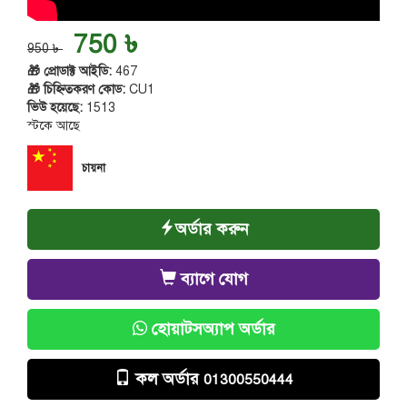
750 ৳
950 ৳
🎁 প্রোডাক্ট আইডি:
467
🎁 চিহ্নিতকরণ কোড:
CU1
ভিউ হয়েছে:
1513
স্টকে আছে
চায়না
অর্ডার করুন
ব্যাগে যোগ
হোয়াটসঅ্যাপ অর্ডার
কল অর্ডার
01300550444