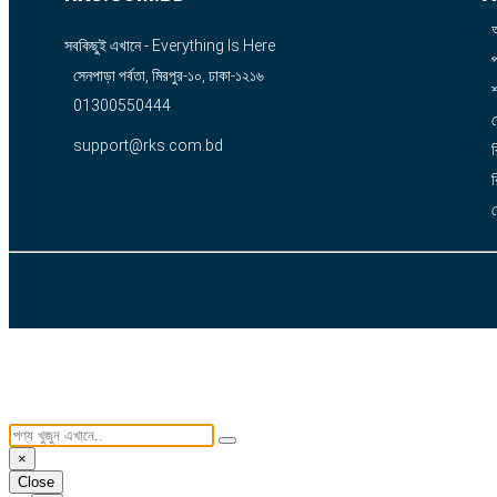
সবকিছুই এখানে - Everything Is Here
সেনপাড়া পর্বতা, মিরপুর-১০, ঢাকা-১২১৬
শ
01300550444
support@rks.com.bd
র
র
×
Close