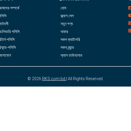
আমাদের সম্পর্কে
হোম
পলিসি
ফ্ল্যাশ সেল
র্তাবলী
নতুন পণ্য
ডেলিভারি পলিসি
অফার
িটার্ন-পলিসি
সকল ক্যাটাগরি
িফান্ড-পলিসি
সকল ব্র্যান্ড
যোগাযোগ
অ্যাপ ডাউনলোড
© 2026
RKS.com.bd
| All Rights Reserved.