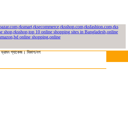
মন প্যাকেজ। বিকাশ/নগদ/রকেট-এ সম্পূর্ণ পে করলেই পাচ্ছেন ১০% ছাড়। বিস্তারিত 