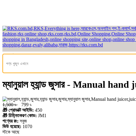
হেডলাইন
হোম
/
গৃহসজ্জা
/ কিচেন ও ডাইনিং
/ কিচেন এক্সেসোরিস
ম্যানুয়াল হ্যান্ড জুসার - Manual hand 
1,500 ৳
799 ৳
🎁 প্রোডাক্ট আইডি:
450
🎁 চিহ্নিতকরণ কোড:
JM1
পণ্যের রং:
সবুজ
ভিউ হয়েছে:
1070
স্টকে আছে