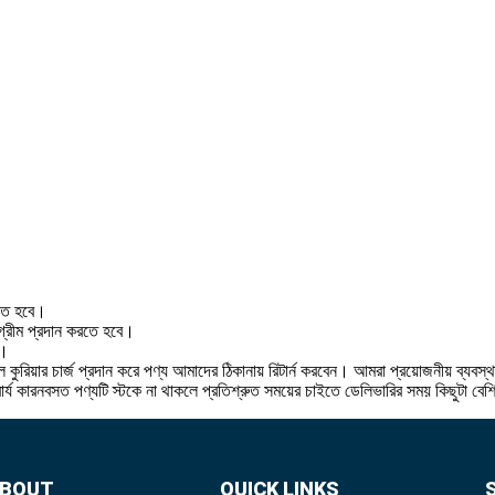
রতে হবে।
 অগ্রীম প্রদান করতে হবে।
ে।
 কুরিয়ার চার্জ প্রদান করে পণ্য আমাদের ঠিকানায় রিটার্ন করবেন। আমরা প্রয়োজনীয় ব্যবস্
বার্য কারনবসত পণ্যটি স্টকে না থাকলে প্রতিশ্রুত সময়ের চাইতে ডেলিভারির সময় কিছুটা বে
BOUT
QUICK LINKS