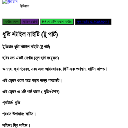
ইন্ডিয়ান
অর্ডার করুন
ব্যাগে যোগ
হোয়াটসঅ্যাপ অর্ডার
কল অর্ডার
01300550444
ধুতি স্টাইল নাইটি (টু পার্ট)
ইন্ডিয়ান ধুতি স্টাইল নাইটি (টু পার্ট)
ছবির মত একই দেখায় (মূল ছবি সংযুক্ত)
অনন্য, ফ্যাশনেবল, নরম এবং আরামদায়ক, ফিট এবং গুণমান, সাটিন কাপড়।
এই ড্রেস গুলো ঘরে পড়ার জন্য পারফেক্ট।
এই ড্রেস এ ২টি পার্ট থাকে ( ধুতি+টপস)
প্যাটার্ন: ধুতি
প্রধান উপাদান: সাটিন।
সাইজঃ ফ্রি সাইজ।