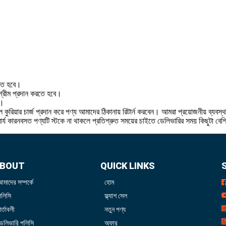
রতে হবে।
 অগ্রীম প্রদান করতে হবে।
ে।
 কুরিয়ার চার্জ প্রদান করে পণ্য আমাদের ঠিকানায় রিটার্ন করবেন। আমরা প্রয়োজনীয় ব্যবস্
বার্য কারনবসত পণ্যটি স্টকে না থাকলে প্রতিশ্রুত সময়ের চাইতে ডেলিভারির সময় কিছুটা বে
BOUT
QUICK LINKS
আমাদের সম্পর্কে
হোম
পলিসি
ফ্ল্যাশ সেল
র্তাবলী
নতুন পণ্য
ডেলিভারি পলিসি
অফার