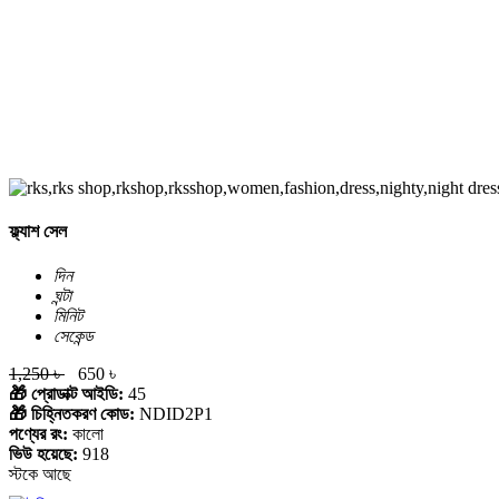
ফ্ল্যাশ সেল
দিন
ঘন্টা
মিনিট
সেকেন্ড
1,250 ৳
650 ৳
🎁 প্রোডাক্ট আইডি:
45
🎁 চিহ্নিতকরণ কোড:
NDID2P1
পণ্যের রং:
কালো
ভিউ হয়েছে:
918
স্টকে আছে