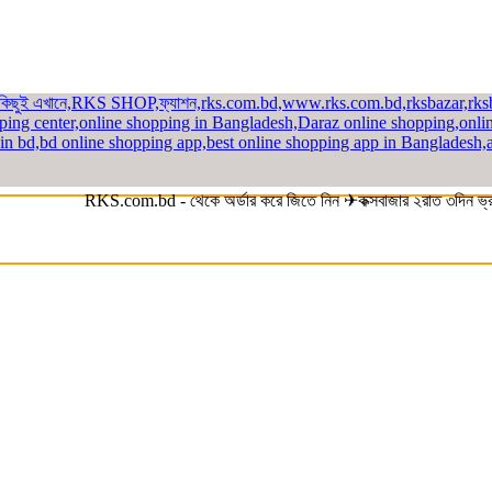
RKS.com.bd - থেকে অর্ডার করে জিতে নিন ✈কক্সবাজার ২রাত ৩দিন ভ্রমন প্