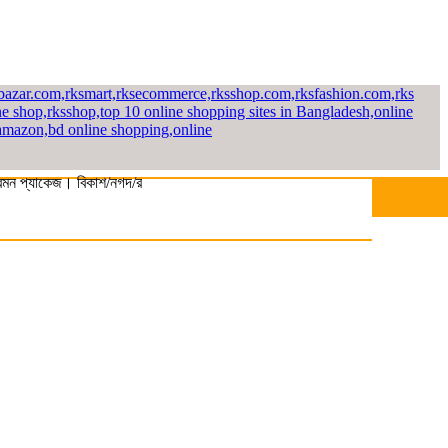
যাকেজ। বিকাশ/নগদ/রকেট-এ সম্পূর্ণ পে করলেই পাচ্ছেন ১০% ছাড়। বিস্তারিত জানতে