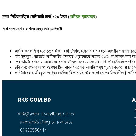
ঢাকা সিটির বাহিরে ডেলিভারি চার্জ ১৫০ টাকা (
অগ্রিম প্রযোজ্য
)
সারা বাংলাদেশে ২-৫ দিনের মধ্যে হোম ডেলিভারী
অর্ডার কনফার্ম করতে ১৫০ টাকা বিকাশ/নগদ/রকেট এর মাধ্যমে অগ্রীম প্রদান ক
হাই ভ্যল্যু প্রোডাক্ট ডেলিভারির ক্ষেত্রে প্রোডাক্টের দামের ৫০% বা সম্পূর্ন দাম
প্রোডাক্টের ওজন ও আকারের ওপর ভিত্তি করে ডেলিভারি চার্জ পরিবর্তন হতে পার
ছবি এবং বর্ণনার সাথে পণ্যের মিল থাকা সত্যেও আপনি পণ্য গ্রহন করতে না চাইলে
কাস্টমারের অর্ডারকৃত পণ্যের ডেলিভারি পণ্যের স্টক থাকার ওপর নির্ভরশীল। অনি
RKS.COM.BD
A
সবকিছুই এখানে - Everything Is Here
সেনপাড়া পর্বতা, মিরপুর-১০, ঢাকা-১২১৬
শ
01300550444