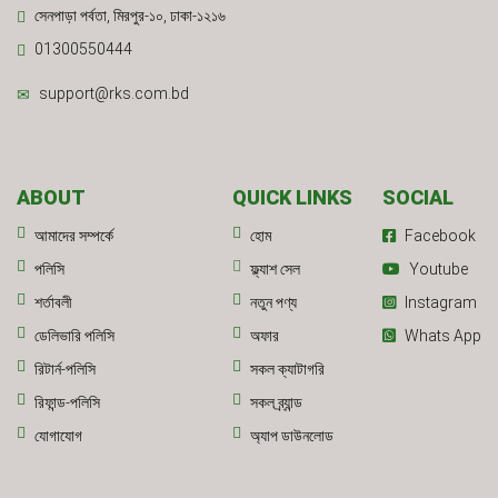
সেনপাড়া পর্বতা, মিরপুর-১০, ঢাকা-১২১৬
01300550444
support@rks.com.bd
ABOUT
QUICK LINKS
SOCIAL
আমাদের সম্পর্কে
হোম
Facebook
পলিসি
ফ্ল্যাশ সেল
Youtube
শর্তাবলী
নতুন পণ্য
Instagram
ডেলিভারি পলিসি
অফার
Whats App
রিটার্ন-পলিসি
সকল ক্যাটাগরি
রিফান্ড-পলিসি
সকল ব্র্যান্ড
যোগাযোগ
অ্যাপ ডাউনলোড