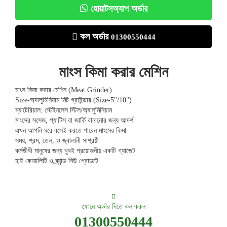
হোয়াটসঅ্যাপ অর্ডার
কল অর্ডার
01300550444
মাংস কিমা করার মেশিন
মাংস কিমা করার মেশিন (Meat Grinder)
Size-অ্যালুমিনিয়াম মিট গ্রাইন্ডার (Size-5"/10")
ম্যাটেরিয়াল: স্টেইনলেস স্টিল/অ্যালুমিনিয়াম
মাংসের সসেজ, প্যাটিস বা জার্কি বানানোর জন্য আদর্শ
এখন আপনি ঘরে বসেই করতে পারেন মাংসের কিমা
সময়, শ্রম, তেল, ও জ্বালানী সাশ্রয়ী
কর্মজীবী মানুষের জন্য খুবই প্রয়োজনীয় একটি গ্যাজেট
হাই কোয়ালিটি ও ব্র্যান্ড নিউ প্রোডাক্ট
ফোনে অর্ডার দিতে কল করুন
01300550444