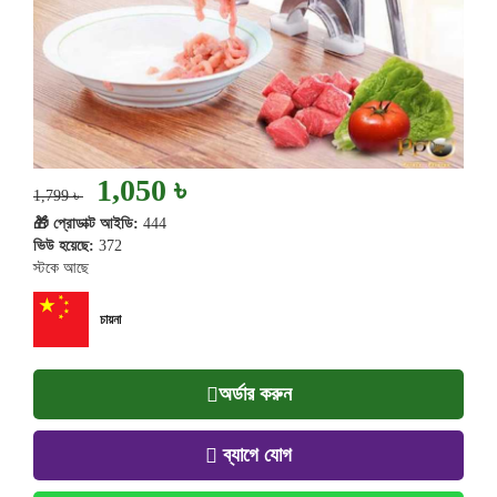
1,050 ৳
1,799 ৳
🎁 প্রোডাক্ট আইডি:
444
ভিউ হয়েছে:
372
স্টকে আছে
চায়না
অর্ডার করুন
ব্যাগে যোগ