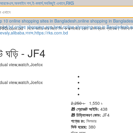
om.bd - থেকে অর্ডার করে জিতে নিন ✈কক্সবাজার ২রাত ৩দিন ভ্রমন প্যাকেজ। বিকাশ/নগদ/রক
িউ ঘড়ি - JF4
2,250 ৳
1,550 ৳
🎁 প্রোডাক্ট আইডি:
438
🎁 চিহ্নিতকরণ কোড:
JF4
পণ্যের রং:
সিলভার
ভিউ হয়েছে:
380
স্টকে আছে