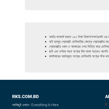
অর্ডার কনফার্ম করতে ১৫০ টাকা বিকাশ/নগদ/রকেট এর 
হাই ভ্যল্যু প্রোডাক্ট ডেলিভারির ক্ষেত্রে প্রোডাক্টের
প্রোডাক্টের ওজন ও আকারের ওপর ভিত্তি করে ডেলিভারি
ছবি এবং বর্ণনার সাথে পণ্যের মিল থাকা সত্যেও আপনি 
কাস্টমারের অর্ডারকৃত পণ্যের ডেলিভারি পণ্যের স্টক 
RKS.COM.BD
A
সবকিছুই এখানে - Everything Is Here