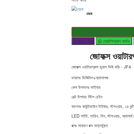
চায়না
ব্যাগে যোগ
হোয়াটসঅ্যাপ অর্ডার
জোফক্স ওয়াটার
জোফক্স ওয়াটারপ্রুফ ডুয়াল ভিউ ঘড়ি - JF4
ডায়ালঃ ডিজিটাল+অ্যানালজ
কেস উপাদানঃ ফাইবার
বেল্ট উপাদাঃ স্টিল চেইন
ফাংশনঃ কাউন্টডাউন টাইমার, স্টপওয়াচ, ২৪ ঘন্টা 
LED লাইট, তারিখ, দিন, স্টপওয়াচ, অ্যালার্ম
বক্সঃ সাধারণ বক্স অন্তর্ভুক্ত