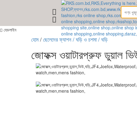
RKS.c
হেডলাইন
হোম
/
ছেলেদের ফ্যাশন
/ ঘড়ি ও চশমা
/ ঘড়ি
জোফক্স ওয়াটারপ্রুফ ডুয়াল ভ