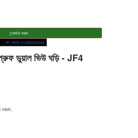
অর্ডার করুন
কল অর্ডার
01300550444
প্রুফ ডুয়াল ভিউ ঘড়ি - JF4
ফর্ম্যাট,
।