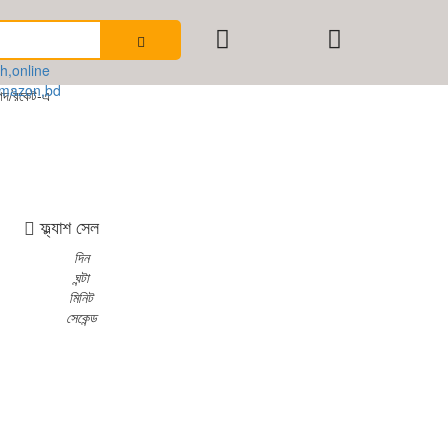
েট-এ সম্পূর্ণ পে করলেই পাচ্ছেন ১০% ছাড়। বিস্তারিত জানতে হট লাইনঃ 01300550444
ফ্ল্যাশ সেল
দিন
ঘন্টা
মিনিট
সেকেন্ড