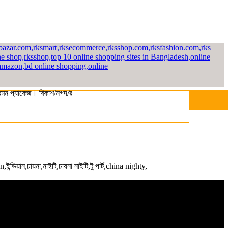
যাকেজ। বিকাশ/নগদ/রকেট-এ সম্পূর্ণ পে করলেই পাচ্ছেন ১০% ছাড়। বিস্তারিত জানতে