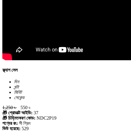
ফ্ল্যাশ সেল
দিন
ঘন্টা
মিনিট
সেকেন্ড
1,250 ৳
550 ৳
🎁 প্রোডাক্ট আইডি:
37
🎁 চিহ্নিতকরণ কোড:
NDC2P19
পণ্যের রং:
সী গ্রিন
ভিউ হয়েছে:
529