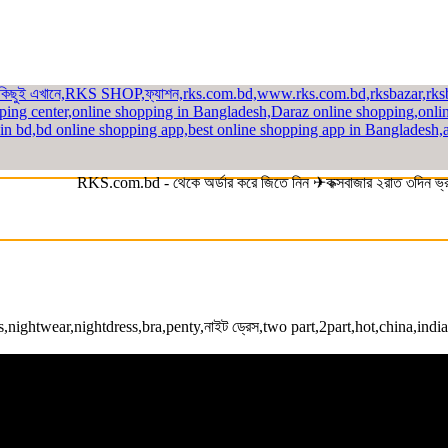
RKS.com.bd - থেকে অর্ডার করে জিতে নিন ✈কক্সবাজার ২রাত ৩দিন ভ্রমন প্