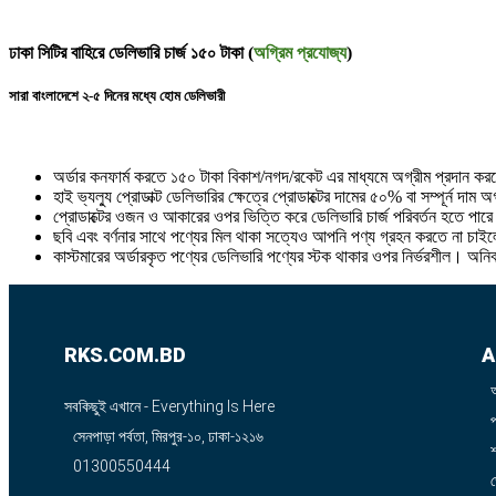
ঢাকা সিটির বাহিরে ডেলিভারি চার্জ ১৫০ টাকা (
অগ্রিম প্রযোজ্য
)
সারা বাংলাদেশে ২-৫ দিনের মধ্যে হোম ডেলিভারী
অর্ডার কনফার্ম করতে ১৫০ টাকা বিকাশ/নগদ/রকেট এর মাধ্যমে অগ্রীম প্রদান ক
হাই ভ্যল্যু প্রোডাক্ট ডেলিভারির ক্ষেত্রে প্রোডাক্টের দামের ৫০% বা সম্পূর্ন দাম
প্রোডাক্টের ওজন ও আকারের ওপর ভিত্তি করে ডেলিভারি চার্জ পরিবর্তন হতে পার
ছবি এবং বর্ণনার সাথে পণ্যের মিল থাকা সত্যেও আপনি পণ্য গ্রহন করতে না চাইলে
কাস্টমারের অর্ডারকৃত পণ্যের ডেলিভারি পণ্যের স্টক থাকার ওপর নির্ভরশীল। অনি
RKS.COM.BD
A
সবকিছুই এখানে - Everything Is Here
সেনপাড়া পর্বতা, মিরপুর-১০, ঢাকা-১২১৬
শ
01300550444