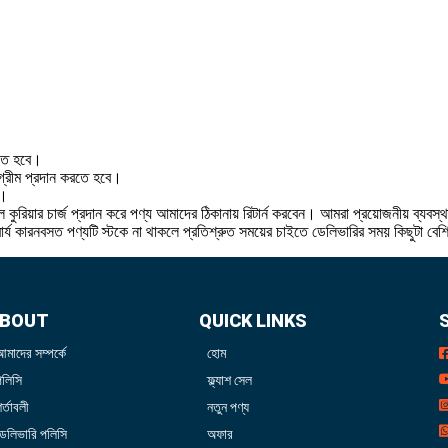
রতে হবে।
 অগ্রীম প্রদান করতে হবে।
ে।
 কুরিয়ার চার্জ প্রদান করে পণ্য আমাদের ঠিকানায় রিটার্ন করবেন। আমরা প্রয়োজনীয় ব্যবস্
বার্য কারনবসত পণ্যটি স্টকে না থাকলে প্রতিশ্রুত সময়ের চাইতে ডেলিভারির সময় কিছুটা বে
BOUT
QUICK LINKS
আমাদের সম্পর্কে
হোম
পলিসি
ফ্ল্যাশ সেল
র্তাবলী
নতুন পণ্য
ডেলিভারি পলিসি
অফার