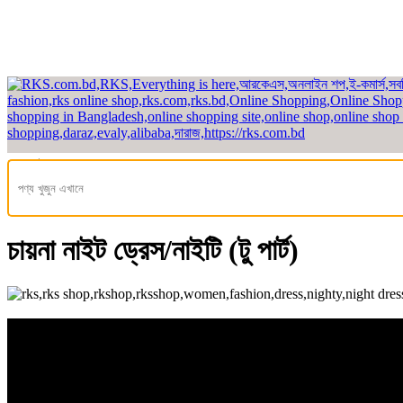
হেডলাইন
হোম
/
মেয়েদের ফ্যাশন
/ নাইট ড্রেস / রাতের পোশাক
/ টু পার্ট নাইট ড্রেস/নাইটি
চায়না নাইট ড্রেস/নাইটি (টু পার্ট)