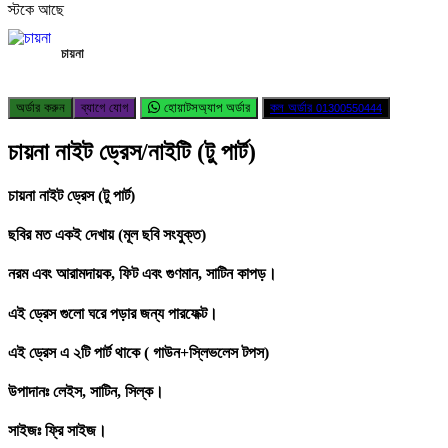
স্টকে আছে
চায়না
অর্ডার করুন
ব্যাগে যোগ
হোয়াটসঅ্যাপ অর্ডার
কল অর্ডার
01300550444
চায়না নাইট ড্রেস/নাইটি (টু পার্ট)
চায়না নাইট ড্রেস (টু পার্ট)
ছবির মত একই দেখায় (মূল ছবি সংযুক্ত)
নরম এবং আরামদায়ক, ফিট এবং গুণমান, সাটিন কাপড়।
এই ড্রেস গুলো ঘরে পড়ার জন্য পারফেক্ট।
এই ড্রেস এ ২টি পার্ট থাকে ( গাউন+স্লিভলেস টপস)
উপাদানঃ লেইস, সাটিন, সিল্ক।
সাইজঃ ফ্রি সাইজ।