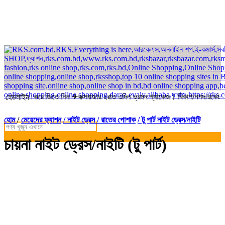
্ডার করে জিতে নিন ✈কক্সবাজার ২রাত ৩দিন ভ্রমন প্যাকেজ। বিকাশ/নগদ/রকেট-এ সম্
হেডলাইন
হোম
/
মেয়েদের ফ্যাশন
/ নাইট ড্রেস / রাতের পোশাক
/ টু পার্ট নাইট ড্রেস/নাইটি
চায়না নাইট ড্রেস/নাইটি (টু পার্ট)