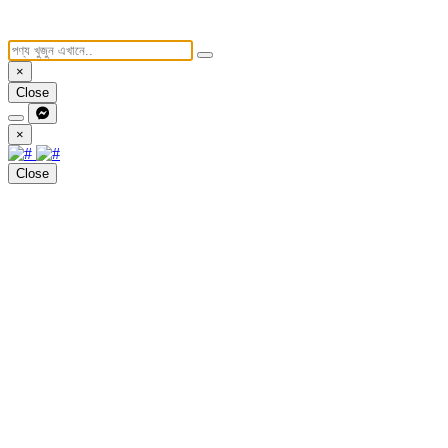
×
Close
×
Close