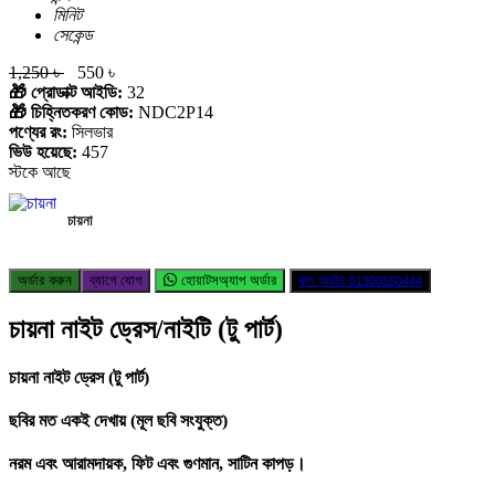
মিনিট
সেকেন্ড
1,250 ৳
550 ৳
🎁 প্রোডাক্ট আইডি:
32
🎁 চিহ্নিতকরণ কোড:
NDC2P14
পণ্যের রং:
সিলভার
ভিউ হয়েছে:
457
স্টকে আছে
চায়না
অর্ডার করুন
ব্যাগে যোগ
হোয়াটসঅ্যাপ অর্ডার
কল অর্ডার
01300550444
চায়না নাইট ড্রেস/নাইটি (টু পার্ট)
চায়না নাইট ড্রেস (টু পার্ট)
ছবির মত একই দেখায় (মূল ছবি সংযুক্ত)
নরম এবং আরামদায়ক, ফিট এবং গুণমান, সাটিন কাপড়।