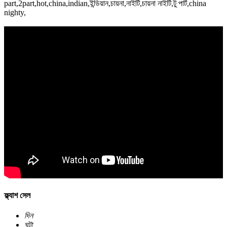
ফ্ল্যাশ সেল
দিন
ঘন্টা