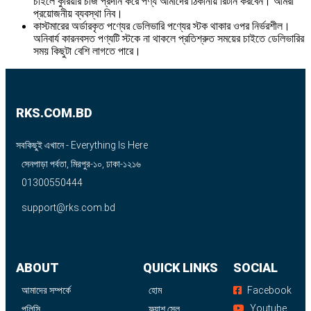
চাইলে কুরিয়ার চার্জ প্রদান করে পণ্য আমাদের ঠিকানায় রিটার্ন করবেন। আমরা
প্রয়োজনীয় ব্যবস্থা নিব।
কাস্টমারের অর্ডারকৃত পণ্যের ডেলিভারি পণ্যের স্টক থাকার ওপর নির্ভরশীল।
অনিবার্য কারনবসত পণ্যটি স্টকে না থাকলে প্রতিশ্রুত সময়ের চাইতে ডেলিভারির
সময় কিছুটা বেশি লাগতে পারে।
RKS.COM.BD
সবকিছুই এখানে - Everything Is Here
সেনপাড়া পর্বতা, মিরপুর-১০, ঢাকা-১২১৬
01300550444
support@rks.com.bd
ABOUT
QUICK LINKS
SOCIAL
আমাদের সম্পর্কে
হোম
Facebook
Youtube
পলিসি
ফ্ল্যাশ সেল