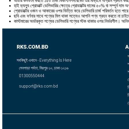
অর্ডার কনফার্ম করতে ১৫০ টাকা বিকাশ/নগদ/রকেট এর মাধ্যমে অগ্রীম প্রদান ক
হাই ভ্যল্যু প্রোডাক্ট ডেলিভারির ক্ষেত্রে প্রোডাক্টের দামের ৫০% বা সম্পূর্ন দাম
প্রোডাক্টের ওজন ও আকারের ওপর ভিত্তি করে ডেলিভারি চার্জ পরিবর্তন হতে পার
ছবি এবং বর্ণনার সাথে পণ্যের মিল থাকা সত্যেও আপনি পণ্য গ্রহন করতে না চাইলে
কাস্টমারের অর্ডারকৃত পণ্যের ডেলিভারি পণ্যের স্টক থাকার ওপর নির্ভরশীল। অনি
RKS.COM.BD
A
সবকিছুই এখানে - Everything Is Here
সেনপাড়া পর্বতা, মিরপুর-১০, ঢাকা-১২১৬
শ
01300550444
support@rks.com.bd
র
র