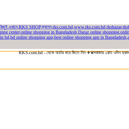
RKS.com.bd - থেকে অর্ডার করে জিতে নিন ✈কক্সবাজার ২রাত ৩দিন ভ্রমন প্যা