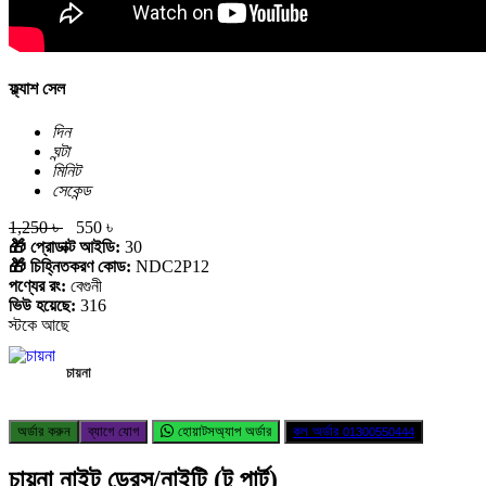
ফ্ল্যাশ সেল
দিন
ঘন্টা
মিনিট
সেকেন্ড
1,250 ৳
550 ৳
🎁 প্রোডাক্ট আইডি:
30
🎁 চিহ্নিতকরণ কোড:
NDC2P12
পণ্যের রং:
বেগুনী
ভিউ হয়েছে:
316
স্টকে আছে
চায়না
অর্ডার করুন
ব্যাগে যোগ
হোয়াটসঅ্যাপ অর্ডার
কল অর্ডার
01300550444
চায়না নাইট ড্রেস/নাইটি (টু পার্ট)