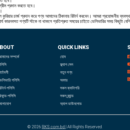
রতে হবে।
 অগ্রীম প্রদান করতে হবে।
ে।
 কুরিয়ার চার্জ প্রদান করে পণ্য আমাদের ঠিকানায় রিটার্ন করবেন। আমরা প্রয়োজনীয় ব্যবস্
বার্য কারনবসত পণ্যটি স্টকে না থাকলে প্রতিশ্রুত সময়ের চাইতে ডেলিভারির সময় কিছুটা বে
BOUT
QUICK LINKS
আমাদের সম্পর্কে
হোম
পলিসি
ফ্ল্যাশ সেল
র্তাবলী
নতুন পণ্য
ডেলিভারি পলিসি
অফার
িটার্ন-পলিসি
সকল ক্যাটাগরি
িফান্ড-পলিসি
সকল ব্র্যান্ড
যোগাযোগ
অ্যাপ ডাউনলোড
© 2026
RKS.com.bd
| All Rights Reserved.