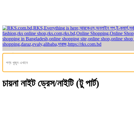
হেডলাইন
হোম
/
মেয়েদের ফ্যাশন
/ নাইট ড্রেস / রাতের পোশাক
/ টু পার্ট নাইট ড্রেস/নাইটি
চায়না নাইট ড্রেস/নাইটি (টু পার্ট)