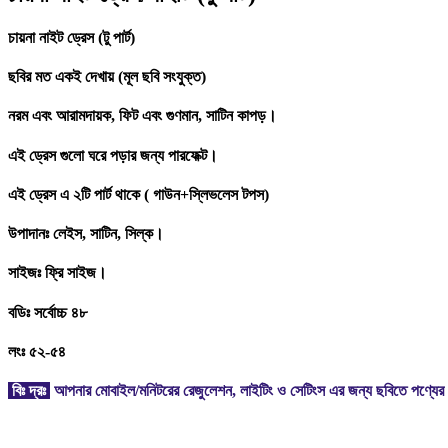
চায়না নাইট ড্রেস (টু পার্ট)
ছবির মত একই দেখায় (মূল ছবি সংযুক্ত)
নরম এবং আরামদায়ক, ফিট এবং গুণমান, সাটিন কাপড়।
এই ড্রেস গুলো ঘরে পড়ার জন্য পারফেক্ট।
এই ড্রেস এ ২টি পার্ট থাকে ( গাউন+স্লিভলেস টপস)
উপাদানঃ লেইস, সাটিন, সিল্ক।
সাইজঃ ফ্রি সাইজ।
বডিঃ সর্বোচ্চ ৪৮
লংঃ ৫২-৫৪
বিঃ দ্রঃ
আপনার মোবাইল/মনিটরের রেজুলেশন, লাইটিং ও সেটিংস এর জন্য ছবিতে পণ্যের 