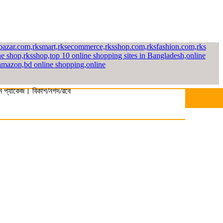
কেজ। বিকাশ/নগদ/রকেট-এ সম্পূর্ণ পে করলেই পাচ্ছেন ১০% ছাড়। বিস্তারিত জানতে হট