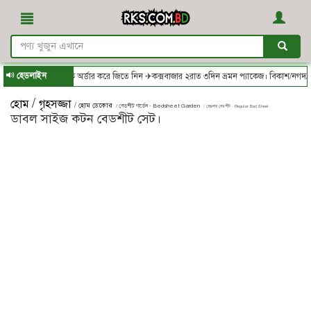
হেডলাইন
.com.bd - থেকে অর্ডার করে জিতে নিন ✈কক্সবাজার ২রাত ৩দিন ভ্রমন প্যাকেজ। বিকাশ/নগদ/রকেট
/
হোম
গৃহসজ্জা
/ হোম ডেকোর
/ বেডশীট গার্ডেন - Bedsheet Garden
/ রেগুলার বেডশীট - Regular Bed Sheet
ডাবল সাইজ কটন বেডশীট সেট।