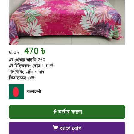
470 ৳
650 ৳
🎁 প্রোডাক্ট আইডি:
260
🎁 চিহ্নিতকরণ কোড:
L-028
পণ্যের রং:
মাল্টি কালার
ভিউ হয়েছে:
565
বাংলাদেশী
অর্ডার করুন
ব্যাগে যোগ