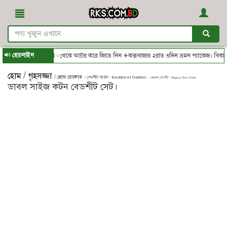
হেডলাইন
RKS.com.bd - থেকে অর্ডার করে জিতে নিন ✈কক্সবাজার ২রাত ৩দিন ভ্রমন প্যাকেজ। বিকাশ/ন
/
হোম
গৃহসজ্জা
/ হোম ডেকোর
/ বেডশীট গার্ডেন - Bedsheet Garden
/ রেগুলার বেডশীট - Regular Bed Sheet
ডাবল সাইজ কটন বেডশীট সেট।