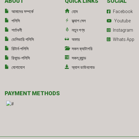
ABOUT
QUICK LINKS
SOCIAL
আমাদের সম্পর্কে
হোম
Facebook
পলিসি
ফ্ল্যাশ সেল
Youtube
শর্তাবলী
নতুন পণ্য
Instagram
ডেলিভারি পলিসি
অফার
Whats App
রিটার্ন-পলিসি
সকল ক্যাটাগরি
রিফান্ড-পলিসি
সকল ব্র্যান্ড
যোগাযোগ
অ্যাপ ডাউনলোড
PAYMENT METHODS