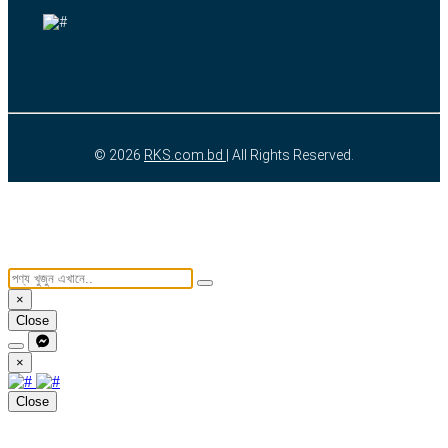
© 2026
RKS.com.bd
| All Rights Reserved.
×
Close
×
Close