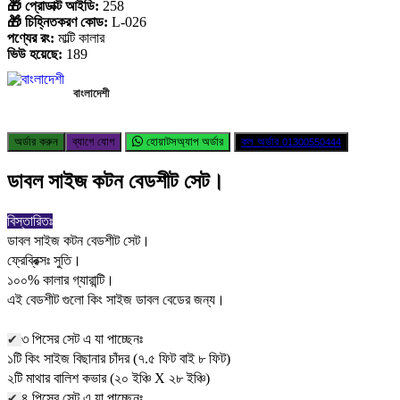
🎁 প্রোডাক্ট আইডি:
258
🎁 চিহ্নিতকরণ কোড:
L-026
পণ্যের রং:
মাল্টি কালার
ভিউ হয়েছে:
189
বাংলাদেশী
অর্ডার করুন
ব্যাগে যোগ
হোয়াটসঅ্যাপ অর্ডার
কল অর্ডার
01300550444
ডাবল সাইজ কটন বেডশীট সেট।
বিস্তারিতঃ
ডাবল সাইজ কটন বেডশীট সেট।
ফ্রেব্রিক্সঃ সুতি।
১০০% কালার গ্যারান্টি।
এই বেডশীট গুলো কিং সাইজ ডাবল বেডের জন্য।
৩ পিসের সেট এ যা পাচ্ছেনঃ
✔
১টি কিং সাইজ বিছানার চাঁদর (৭.৫ ফিট বাই ৮ ফিট)
২টি মাথার বালিশ কভার (২০ ইঞ্চি X ২৮ ইঞ্চি)
৪ পিসের সেট এ যা পাচ্ছেনঃ
✔