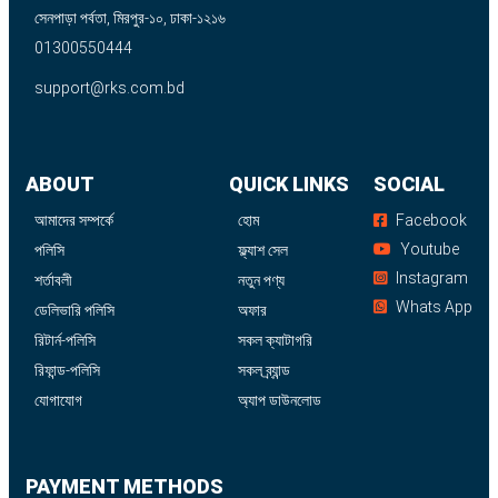
সেনপাড়া পর্বতা, মিরপুর-১০, ঢাকা-১২১৬
01300550444
support@rks.com.bd
ABOUT
QUICK LINKS
SOCIAL
আমাদের সম্পর্কে
হোম
Facebook
Youtube
পলিসি
ফ্ল্যাশ সেল
Instagram
শর্তাবলী
নতুন পণ্য
Whats App
ডেলিভারি পলিসি
অফার
রিটার্ন-পলিসি
সকল ক্যাটাগরি
রিফান্ড-পলিসি
সকল ব্র্যান্ড
যোগাযোগ
অ্যাপ ডাউনলোড
PAYMENT METHODS