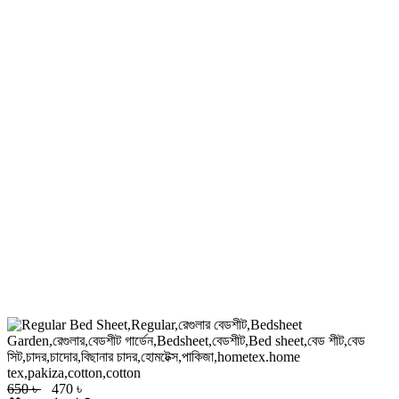
650 ৳
470 ৳