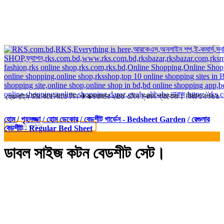
কে অর্ডার করে জিতে নিন ✈কক্সবাজার ২রাত ৩দিন ভ্রমন প্যাকেজ। বিকাশ/নগদ/রকেট-এ
হেডলাইন
হোম
/
গৃহসজ্জা
/ হোম ডেকোর
/ বেডশীট গার্ডেন - Bedsheet Garden
/ রেগুলার
বেডশীট - Regular Bed Sheet
ডাবল সাইজ কটন বেডশীট সেট।