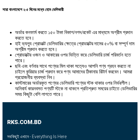
সারা বাংলাদেশে ২-৫ দিনের মধ্যে হোম ডেলিভারী
অর্ডার কনফার্ম করতে ১৫০ টাকা বিকাশ/নগদ/রকেট এর মাধ্যমে অগ্রীম প্রদান
করতে হবে।
হাই ভ্যল্যু প্রোডাক্ট ডেলিভারির ক্ষেত্রে প্রোডাক্টের দামের ৫০% বা সম্পূর্ন দাম
অগ্রীম প্রদান করতে হবে।
প্রোডাক্টের ওজন ও আকারের ওপর ভিত্তি করে ডেলিভারি চার্জ পরিবর্তন হতে
পারে।
ছবি এবং বর্ণনার সাথে পণ্যের মিল থাকা সত্যেও আপনি পণ্য গ্রহন করতে না
চাইলে কুরিয়ার চার্জ প্রদান করে পণ্য আমাদের ঠিকানায় রিটার্ন করবেন। আমরা
প্রয়োজনীয় ব্যবস্থা নিব।
কাস্টমারের অর্ডারকৃত পণ্যের ডেলিভারি পণ্যের স্টক থাকার ওপর নির্ভরশীল।
অনিবার্য কারনবসত পণ্যটি স্টকে না থাকলে প্রতিশ্রুত সময়ের চাইতে ডেলিভারির
সময় কিছুটা বেশি লাগতে পারে।
RKS.COM.BD
সবকিছুই এখানে - Everything Is Here