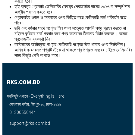
করতে হবে।
হাই ভ্যল্যু প্রোডাক্ট ডেলিভারির ক্ষেত্রে প্রোডাক্টের দামের ৫০% বা সম্পূর্ন দাম
অগ্রীম প্রদান করতে হবে।
প্রোডাক্টের ওজন ও আকারের ওপর ভিত্তি করে ডেলিভারি চার্জ পরিবর্তন হতে
পারে।
ছবি এবং বর্ণনার সাথে পণ্যের মিল থাকা সত্যেও আপনি পণ্য গ্রহন করতে না
চাইলে কুরিয়ার চার্জ প্রদান করে পণ্য আমাদের ঠিকানায় রিটার্ন করবেন। আমরা
প্রয়োজনীয় ব্যবস্থা নিব।
কাস্টমারের অর্ডারকৃত পণ্যের ডেলিভারি পণ্যের স্টক থাকার ওপর নির্ভরশীল।
অনিবার্য কারনবসত পণ্যটি স্টকে না থাকলে প্রতিশ্রুত সময়ের চাইতে ডেলিভারির
সময় কিছুটা বেশি লাগতে পারে।
RKS.COM.BD
সবকিছুই এখানে - Everything Is Here
সেনপাড়া পর্বতা, মিরপুর-১০, ঢাকা-১২১৬
01300550444
support@rks.com.bd