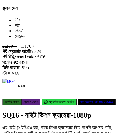
ফ্ল্যাশ সেল
দিন
ঘন্টা
মিনিট
সেকেন্ড
2,250 ৳
1,170 ৳
🎁 প্রোডাক্ট আইডি:
229
🎁 চিহ্নিতকরণ কোড:
SC6
পণ্যের রং:
কালো
ভিউ হয়েছে:
995
স্টকে আছে
চায়না
অর্ডার করুন
ব্যাগে যোগ
হোয়াটসঅ্যাপ অর্ডার
কল অর্ডার
01300550444
SQ16 - নাইট ভিশন ক্যামেরা-1080p
এই ছোট্ট (১ ইঞ্চিরও কম) নাইট ভিশন ক্যামেরাটা দিয়ে আপনি আপনার গাড়ি,
মোটরসাইকেল বা সাইকেলে ড্রাইভিং এর প্রতিটি মুহূর্ত রেকর্ড করতে পারবেন