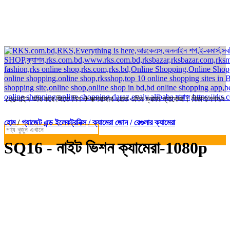
ে অর্ডার করে জিতে নিন ✈কক্সবাজার ২রাত ৩দিন ভ্রমন প্যাকেজ। বিকাশ/নগদ/রকেট-এ 
হেডলাইন
হোম
/
গ্যাজেট এন্ড ইলেকট্রনিক্স
/ ক্যামেরা জোন
/ রেগুলার ক্যামেরা
SQ16 - নাইট ভিশন ক্যামেরা-1080p