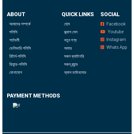
ABOUT
QUICK LINKS
SOCIAL
আমাদের সম্পর্কে
হোম
Facebook
Youtube
পলিসি
ফ্ল্যাশ সেল
Instagram
শর্তাবলী
নতুন পণ্য
Whats App
ডেলিভারি পলিসি
অফার
রিটার্ন-পলিসি
সকল ক্যাটাগরি
রিফান্ড-পলিসি
সকল ব্র্যান্ড
যোগাযোগ
অ্যাপ ডাউনলোড
PAYMENT METHODS