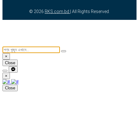
© 2026
RKS.com.bd
| All Rights Reserved.
×
Close
×
Close