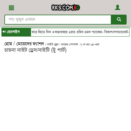
হেডলাইন
- থেকে অর্ডার করে জিতে নিন ✈কক্সবাজার ২রাত ৩দিন ভ্রমন প্যাকেজ। বিকাশ/নগদ/রকেট-এ সম্পূর
/
হোম
মেয়েদের ফ্যাশন
/ নাইট ড্রেস / রাতের পোশাক
/ টু পার্ট নাইট ড্রেস/নাইটি
চায়না নাইট ড্রেস/নাইটি (টু পার্ট)