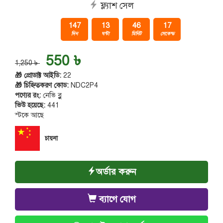
ফ্ল্যাশ সেল
147
13
46
16
দিন
ঘন্টা
মিনিট
সেকেন্ড
550 ৳
1,250 ৳
🎁 প্রোডাক্ট আইডি:
22
🎁 চিহ্নিতকরণ কোড:
NDC2P4
পণ্যের রং:
নেভি ব্লু
ভিউ হয়েছে:
441
স্টকে আছে
চায়না
অর্ডার করুন
ব্যাগে যোগ