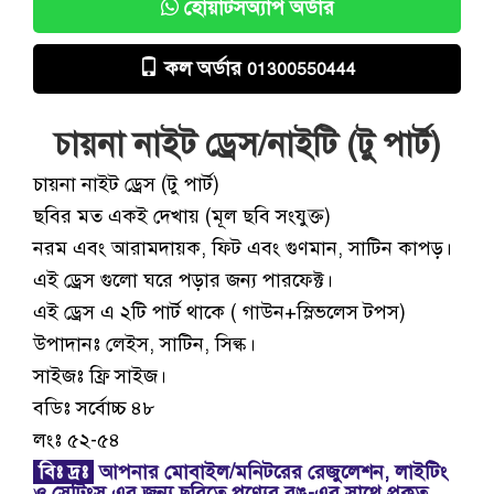
হোয়াটসঅ্যাপ অর্ডার
কল অর্ডার
01300550444
চায়না নাইট ড্রেস/নাইটি (টু পার্ট)
চায়না নাইট ড্রেস (টু পার্ট)
ছবির মত একই দেখায় (মূল ছবি সংযুক্ত)
নরম এবং আরামদায়ক, ফিট এবং গুণমান, সাটিন কাপড়।
এই ড্রেস গুলো ঘরে পড়ার জন্য পারফেক্ট।
এই ড্রেস এ ২টি পার্ট থাকে ( গাউন+স্লিভলেস টপস)
উপাদানঃ লেইস, সাটিন, সিল্ক।
সাইজঃ ফ্রি সাইজ।
বডিঃ সর্বোচ্চ ৪৮
লংঃ ৫২-৫৪
বিঃ দ্রঃ
আপনার মোবাইল/মনিটরের রেজুলেশন, লাইটিং
ও সেটিংস এর জন্য ছবিতে পণ্যের রঙ-এর সাথে প্রকৃত