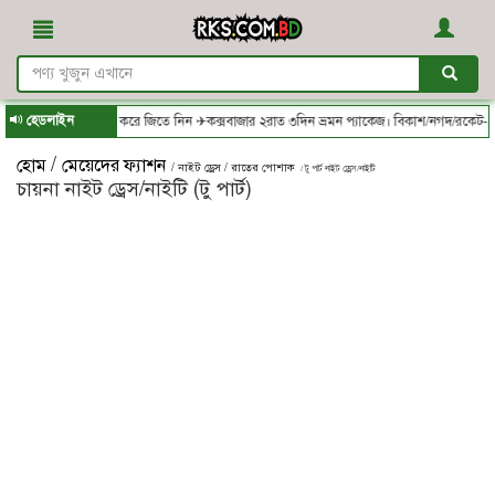
হেডলাইন
- থেকে অর্ডার করে জিতে নিন ✈কক্সবাজার ২রাত ৩দিন ভ্রমন প্যাকেজ। বিকাশ/নগদ/রকেট-এ সম্পূর
/
হোম
মেয়েদের ফ্যাশন
/ নাইট ড্রেস / রাতের পোশাক
/ টু পার্ট নাইট ড্রেস/নাইটি
চায়না নাইট ড্রেস/নাইটি (টু পার্ট)