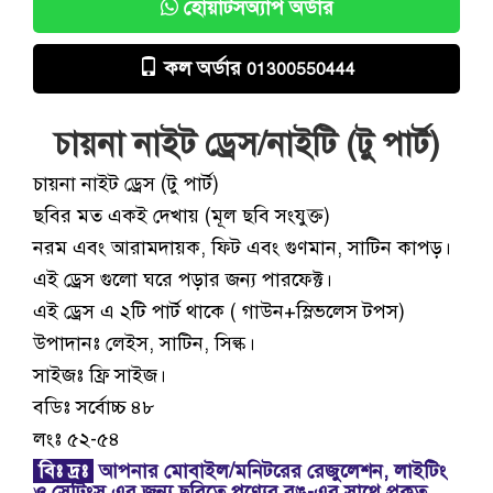
হোয়াটসঅ্যাপ অর্ডার
কল অর্ডার
01300550444
চায়না নাইট ড্রেস/নাইটি (টু পার্ট)
চায়না নাইট ড্রেস (টু পার্ট)
ছবির মত একই দেখায় (মূল ছবি সংযুক্ত)
নরম এবং আরামদায়ক, ফিট এবং গুণমান, সাটিন কাপড়।
এই ড্রেস গুলো ঘরে পড়ার জন্য পারফেক্ট।
এই ড্রেস এ ২টি পার্ট থাকে ( গাউন+স্লিভলেস টপস)
উপাদানঃ লেইস, সাটিন, সিল্ক।
সাইজঃ ফ্রি সাইজ।
বডিঃ সর্বোচ্চ ৪৮
লংঃ ৫২-৫৪
বিঃ দ্রঃ
আপনার মোবাইল/মনিটরের রেজুলেশন, লাইটিং
ও সেটিংস এর জন্য ছবিতে পণ্যের রঙ-এর সাথে প্রকৃত