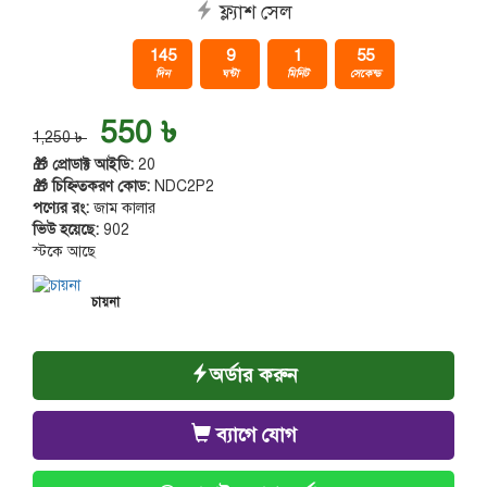
ফ্ল্যাশ সেল
145
9
1
54
দিন
ঘন্টা
মিনিট
সেকেন্ড
550 ৳
1,250 ৳
🎁 প্রোডাক্ট আইডি:
20
🎁 চিহ্নিতকরণ কোড:
NDC2P2
পণ্যের রং:
জাম কালার
ভিউ হয়েছে:
902
স্টকে আছে
চায়না
অর্ডার করুন
ব্যাগে যোগ