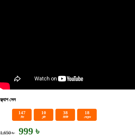
ফ্ল্যাশ সেল
147
10
38
18
দিন
ঘন্টা
মিনিট
সেকেন্ড
999 ৳
1,650 ৳