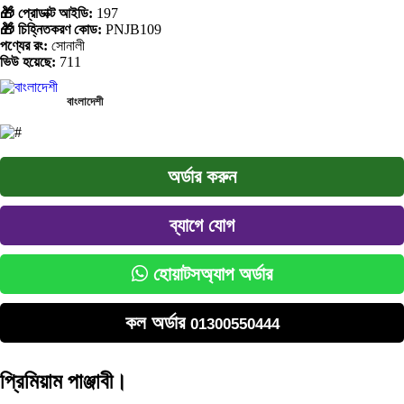
🎁 প্রোডাক্ট আইডি:
197
🎁 চিহ্নিতকরণ কোড:
PNJB109
পণ্যের রং:
সোনালী
ভিউ হয়েছে:
711
বাংলাদেশী
অর্ডার করুন
ব্যাগে যোগ
হোয়াটসঅ্যাপ অর্ডার
কল অর্ডার
01300550444
প্রিমিয়াম পাঞ্জাবী।