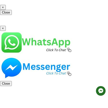
×
Close
×
Close