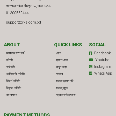
সেনপাড়া পর্বতা, মিরপুর-১০, ঢাকা-১২১৬
01300550444
support@rks.com.bd
ABOUT
QUICK LINKS
SOCIAL
আমাদের সম্পর্কে
হোম
Facebook
Youtube
পলিসি
ফ্ল্যাশ সেল
Instagram
শর্তাবলী
নতুন পণ্য
Whats App
ডেলিভারি পলিসি
অফার
রিটার্ন-পলিসি
সকল ক্যাটাগরি
রিফান্ড-পলিসি
সকল ব্র্যান্ড
যোগাযোগ
অ্যাপ ডাউনলোড
PAYMENT METHODS