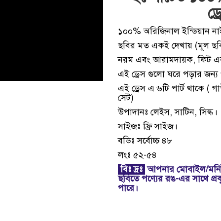
ড্
১০০% অরিজিনাল ইন্ডিয়ান নাইট ড
ছবির মত একই দেখায় (মূল ছবি
নরম এবং আরামদায়ক, ফিট এব
এই ড্রেস গুলো ঘরে পড়ার জন্য 
এই ড্রেস এ ৬টি পার্ট থাকে ( 
সেট)
উপাদানঃ লেইস, সাটিন, সিল্ক।
সাইজঃ ফ্রি সাইজ।
বডিঃ সর্বোচ্চ ৪৮
লংঃ ৫২-৫৪
বিঃ দ্রঃ
আপনার মোবাইল/মনিট
ছবিতে পণ্যের রঙ-এর সাথে প্র
পারে।