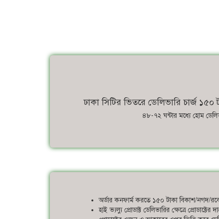
ঢাকা সিটির ভিতরে ডেলিভারি চার্জ ১৫০ ট
৪৮-৭২ ঘন্টার মধ্যে হোম ডেলি
অর্ডার কনফার্ম করতে ১৫০ টাকা বিকাশ/নগদ/রকে
হাই ভ্যল্যু প্রোডাক্ট ডেলিভারির ক্ষেত্রে প্রোডাক্ট