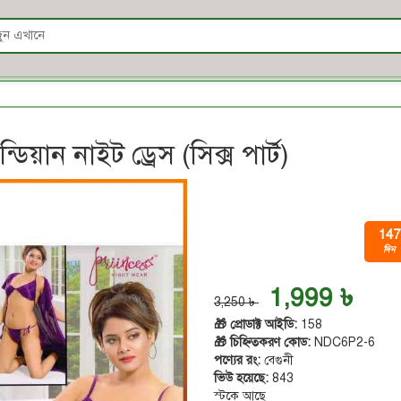
RKS.
িয়ান নাইট ড্রেস (সিক্স পার্ট)
147
দিন
1,999 ৳
3,250 ৳
🎁 প্রোডাক্ট আইডি:
158
🎁 চিহ্নিতকরণ কোড:
NDC6P2-6
পণ্যের রং:
বেগুনী
ভিউ হয়েছে:
843
স্টকে আছে