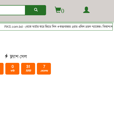
0
com.bd - থেকে অর্ডার করে জিতে নিন ✈কক্সবাজার ২রাত ৩দিন ভ্রমন প্যাকেজ। বিকাশ/নগদ/রকেট-
ফ্ল্যাশ সেল
0
31
7
ঘন্টা
মিনিট
সেকেন্ড