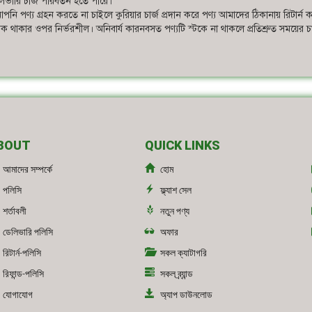
ভারি চার্জ পরিবর্তন হতে পারে।
পনি পণ্য গ্রহন করতে না চাইলে কুরিয়ার চার্জ প্রদান করে পণ্য আমাদের ঠিকানায় রিটার্ন 
স্টক থাকার ওপর নির্ভরশীল। অনিবার্য কারনবসত পণ্যটি স্টকে না থাকলে প্রতিশ্রুত সময়ের
BOUT
QUICK LINKS
আমাদের সম্পর্কে
হোম
পলিসি
ফ্ল্যাশ সেল
শর্তাবলী
নতুন পণ্য
ডেলিভারি পলিসি
অফার
রিটার্ন-পলিসি
সকল ক্যাটাগরি
রিফান্ড-পলিসি
সকল ব্র্যান্ড
যোগাযোগ
অ্যাপ ডাউনলোড