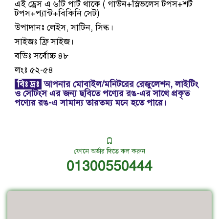
এই ড্রেস এ ৬টি পার্ট থাকে ( গাউন+স্লিভলেস টপস+শর্ট
টপস+প্যান্ট+বিকিনি সেট)
উপাদানঃ লেইস, সাটিন, সিল্ক।
সাইজঃ ফ্রি সাইজ।
বডিঃ সর্বোচ্চ ৪৮
লংঃ ৫২-৫৪
বিঃ দ্রঃ
আপনার মোবাইল/মনিটরের রেজুলেশন, লাইটিং
ও সেটিংস এর জন্য ছবিতে পণ্যের রঙ-এর সাথে প্রকৃত
পণ্যের রঙ-এ সামান্য তারতম্য মনে হতে পারে।
ফোনে অর্ডার দিতে কল করুন
01300550444