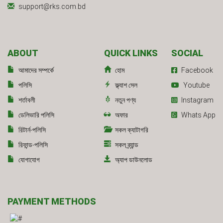
support@rks.com.bd
ABOUT
QUICK LINKS
SOCIAL
আমাদের সম্পর্কে
হোম
Facebook
পলিসি
ফ্ল্যাশ সেল
Youtube
শর্তাবলী
নতুন পণ্য
Instagram
ডেলিভারি পলিসি
অফার
Whats App
রিটার্ন-পলিসি
সকল ক্যাটাগরি
রিফান্ড-পলিসি
সকল ব্র্যান্ড
যোগাযোগ
অ্যাপ ডাউনলোড
PAYMENT METHODS