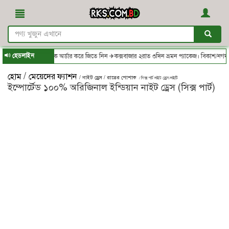
হেডলাইন
.com.bd - থেকে অর্ডার করে জিতে নিন ✈কক্সবাজার ২রাত ৩দিন ভ্রমন প্যাকেজ। বিকাশ/নগদ/রকেট
/
হোম
মেয়েদের ফ্যাশন
/ নাইট ড্রেস / রাতের পোশাক
/ সিক্স পার্ট নাইট ড্রেস/নাইটি
ইম্পোর্টেড ১০০% অরিজিনাল ইন্ডিয়ান নাইট ড্রেস (সিক্স পার্ট)