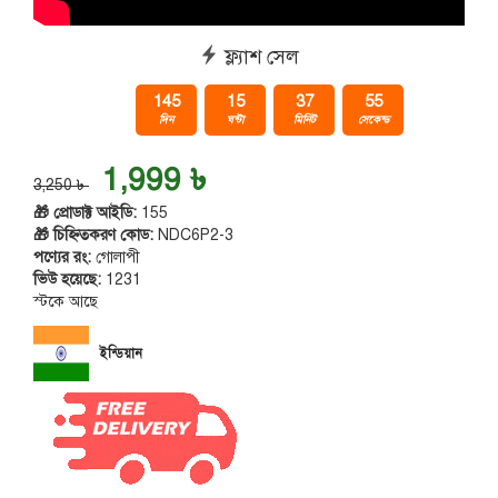
ফ্ল্যাশ সেল
145
15
37
55
দিন
ঘন্টা
মিনিট
সেকেন্ড
1,999 ৳
3,250 ৳
🎁 প্রোডাক্ট আইডি:
155
🎁 চিহ্নিতকরণ কোড:
NDC6P2-3
পণ্যের রং:
গোলাপী
ভিউ হয়েছে:
1231
স্টকে আছে
ইন্ডিয়ান