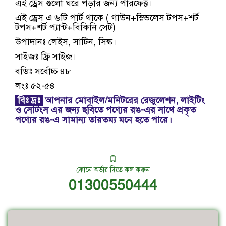
এই ড্রেস গুলো ঘরে পড়ার জন্য পারফেক্ট।
এই ড্রেস এ ৬টি পার্ট থাকে ( গাউন+স্লিভলেস টপস+শর্ট
টপস+শর্ট প্যান্ট+বিকিনি সেট)
উপাদানঃ লেইস, সাটিন, সিল্ক।
সাইজঃ ফ্রি সাইজ।
বডিঃ সর্বোচ্চ ৪৮
লংঃ ৫২-৫৪
বিঃ দ্রঃ
আপনার মোবাইল/মনিটরের রেজুলেশন, লাইটিং
ও সেটিংস এর জন্য ছবিতে পণ্যের রঙ-এর সাথে প্রকৃত
পণ্যের রঙ-এ সামান্য তারতম্য মনে হতে পারে।
ফোনে অর্ডার দিতে কল করুন
01300550444