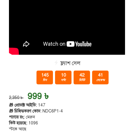
ফ্ল্যাশ সেল
145
10
42
40
দিন
ঘন্টা
মিনিট
সেকেন্ড
999 ৳
2,350 ৳
🎁 প্রোডাক্ট আইডি:
147
🎁 চিহ্নিতকরণ কোড:
NDC6P1-4
পণ্যের রং:
মেরুন
ভিউ হয়েছে:
1096
স্টকে আছে