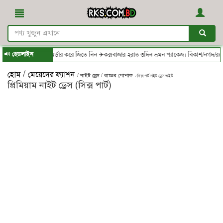
হেডলাইন
om.bd - থেকে অর্ডার করে জিতে নিন ✈কক্সবাজার ২রাত ৩দিন ভ্রমন প্যাকেজ। বিকাশ/নগদ/রকেট-এ
/
হোম
মেয়েদের ফ্যাশন
/ নাইট ড্রেস / রাতের পোশাক
/ সিক্স পার্ট নাইট ড্রেস/নাইটি
প্রিমিয়াম নাইট ড্রেস (সিক্স পার্ট)