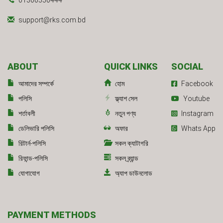
01300550444
support@rks.com.bd
ABOUT
QUICK LINKS
SOCIAL
আমাদের সম্পর্কে
হোম
Facebook
পলিসি
ফ্ল্যাশ সেল
Youtube
শর্তাবলী
নতুন পণ্য
Instagram
ডেলিভারি পলিসি
অফার
Whats App
রিটার্ন-পলিসি
সকল ক্যাটাগরি
রিফান্ড-পলিসি
সকল ব্র্যান্ড
যোগাযোগ
অ্যাপ ডাউনলোড
PAYMENT METHODS