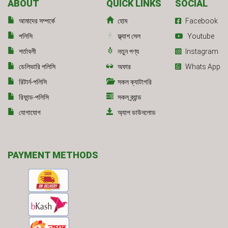
ABOUT
QUICK LINKS
SOCIAL
আমাদের সম্পর্কে
হোম
Facebook
পলিসি
ফ্ল্যাশ সেল
Youtube
শর্তাবলী
নতুন পণ্য
Instagram
ডেলিভারি পলিসি
অফার
Whats App
রিটার্ন-পলিসি
সকল ক্যাটাগরি
রিফান্ড-পলিসি
সকল ব্র্যান্ড
যোগাযোগ
অ্যাপ ডাউনলোড
PAYMENT METHODS