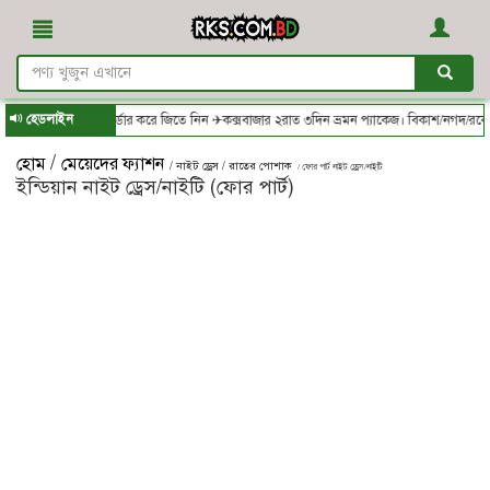
হেডলাইন
.bd - থেকে অর্ডার করে জিতে নিন ✈কক্সবাজার ২রাত ৩দিন ভ্রমন প্যাকেজ। বিকাশ/নগদ/রকেট-এ স
/
হোম
মেয়েদের ফ্যাশন
/ নাইট ড্রেস / রাতের পোশাক
/ ফোর পার্ট নাইট ড্রেস/নাইটি
ইন্ডিয়ান নাইট ড্রেস/নাইটি (ফোর পার্ট)