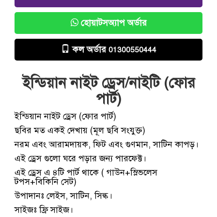
হোয়াটসঅ্যাপ অর্ডার
কল অর্ডার
01300550444
ইন্ডিয়ান নাইট ড্রেস/নাইটি (ফোর
পার্ট)
ইন্ডিয়ান নাইট ড্রেস (ফোর পার্ট)
ছবির মত একই দেখায় (মূল ছবি সংযুক্ত)
নরম এবং আরামদায়ক, ফিট এবং গুণমান, সাটিন কাপড়।
এই ড্রেস গুলো ঘরে পড়ার জন্য পারফেক্ট।
এই ড্রেস এ ৪টি পার্ট থাকে ( গাউন+স্লিভলেস
টপস+বিকিনি সেট)
উপাদানঃ লেইস, সাটিন, সিল্ক।
সাইজঃ ফ্রি সাইজ।