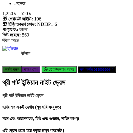
সেকেন্ড
1,250 ৳
550 ৳
🎁 প্রোডাক্ট আইডি:
106
🎁 চিহ্নিতকরণ কোড:
NDI3P1-6
পণ্যের রং:
কালো
ভিউ হয়েছে:
569
স্টকে আছে
ইন্ডিয়ান
অর্ডার করুন
ব্যাগে যোগ
হোয়াটসঅ্যাপ অর্ডার
কল অর্ডার
01300550444
থ্রী পার্ট ইন্ডিয়ান নাইট ড্রেস
থ্রী পার্ট ইন্ডিয়ান নাইট ড্রেস
ছবির মত একই দেখায় (মূল ছবি সংযুক্ত)
নরম এবং আরামদায়ক, ফিট এবং গুণমান, সাটিন কাপড়।
এই ড্রেস গুলো ঘরে পড়ার জন্য পারফেক্ট।