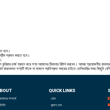
রতে হবে।
 অগ্রীম প্রদান করতে হবে।
ে।
 কুরিয়ার চার্জ প্রদান করে পণ্য আমাদের ঠিকানায় রিটার্ন করবেন। আমরা প্রয়োজনীয় ব্যবস্
বার্য কারনবসত পণ্যটি স্টকে না থাকলে প্রতিশ্রুত সময়ের চাইতে ডেলিভারির সময় কিছুটা বে
BOUT
QUICK LINKS
আমাদের সম্পর্কে
হোম
পলিসি
ফ্ল্যাশ সেল