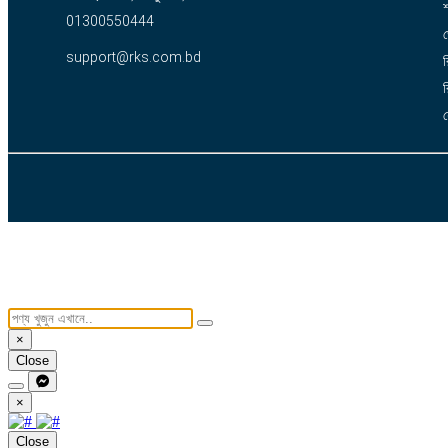
শ
01300550444
support@rks.com.bd
র
র
×
Close
×
Close