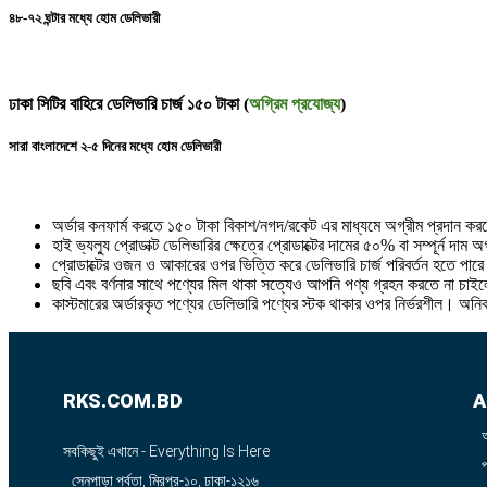
৪৮-৭২ ঘন্টার মধ্যে হোম ডেলিভারী
ঢাকা সিটির বাহিরে ডেলিভারি চার্জ ১৫০ টাকা (
অগ্রিম প্রযোজ্য
)
সারা বাংলাদেশে ২-৫ দিনের মধ্যে হোম ডেলিভারী
অর্ডার কনফার্ম করতে ১৫০ টাকা বিকাশ/নগদ/রকেট এর মাধ্যমে অগ্রীম প্রদান ক
হাই ভ্যল্যু প্রোডাক্ট ডেলিভারির ক্ষেত্রে প্রোডাক্টের দামের ৫০% বা সম্পূর্ন দাম
প্রোডাক্টের ওজন ও আকারের ওপর ভিত্তি করে ডেলিভারি চার্জ পরিবর্তন হতে পার
ছবি এবং বর্ণনার সাথে পণ্যের মিল থাকা সত্যেও আপনি পণ্য গ্রহন করতে না চাইলে
কাস্টমারের অর্ডারকৃত পণ্যের ডেলিভারি পণ্যের স্টক থাকার ওপর নির্ভরশীল। অনি
RKS.COM.BD
A
সবকিছুই এখানে - Everything Is Here
সেনপাড়া পর্বতা, মিরপুর-১০, ঢাকা-১২১৬