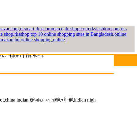
প্যাকেজ। বিকাশ/নগদ/রকেট-এ সম্পূর্ণ পে করলেই পাচ্ছেন ১০% ছাড়। বিস্তারিত জান