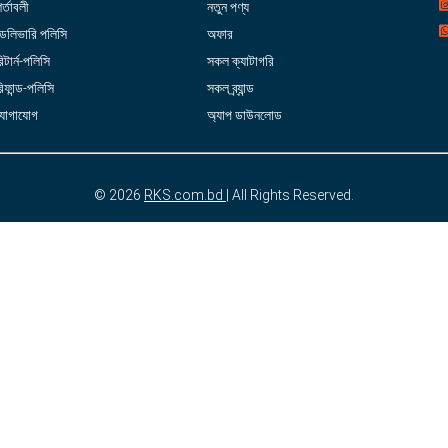
র্তাবলী
নতুন পণ্য
ডেলিভারি পলিসি
অফার
িটার্ন-পলিসি
সকল ক্যাটাগরি
িফান্ড-পলিসি
সকল ব্র্যান্ড
যোগাযোগ
অ্যাপ ডাউনলোড
© 2026
RKS.com.bd
| All Rights Reserved.