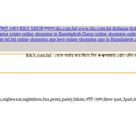
RKS.com.bd - থেকে অর্ডার করে জিতে নিন ✈কক্সবাজার ২রাত ৩দিন ভ্রমন 